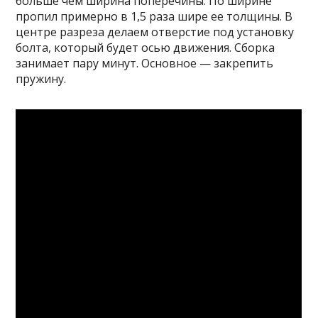
больше чем ширина поперечины. По ширине
пропил примерно в 1,5 раза шире ее толщины. В
центре разреза делаем отверстие под установку
болта, который будет осью движения. Сборка
занимает пару минут. Основное — закрепить
пружину.