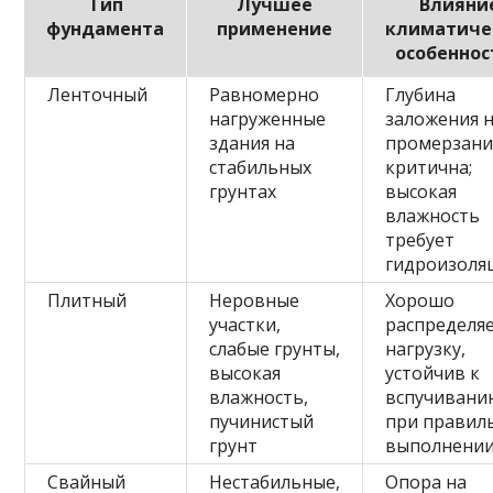
Тип
Лучшее
Влияни
фундамента
применение
климатиче
особеннос
Ленточный
Равномерно
Глубина
нагруженные
заложения 
здания на
промерзани
стабильных
критична;
грунтах
высокая
влажность
требует
гидроизоля
Плитный
Неровные
Хорошо
участки,
распределя
слабые грунты,
нагрузку,
высокая
устойчив к
влажность,
вспучивани
пучинистый
при правил
грунт
выполнени
Свайный
Нестабильные,
Опора на