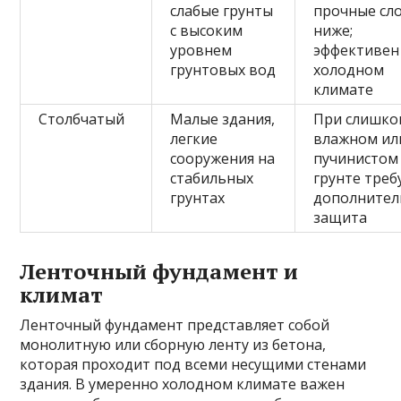
слабые грунты
прочные сл
с высоким
ниже;
уровнем
эффективен
грунтовых вод
холодном
климате
Столбчатый
Малые здания,
При слишко
легкие
влажном ил
сооружения на
пучинистом
стабильных
грунте треб
грунтах
дополнител
защита
Ленточный фундамент и
климат
Ленточный фундамент представляет собой
монолитную или сборную ленту из бетона,
которая проходит под всеми несущими стенами
здания. В умеренно холодном климате важен