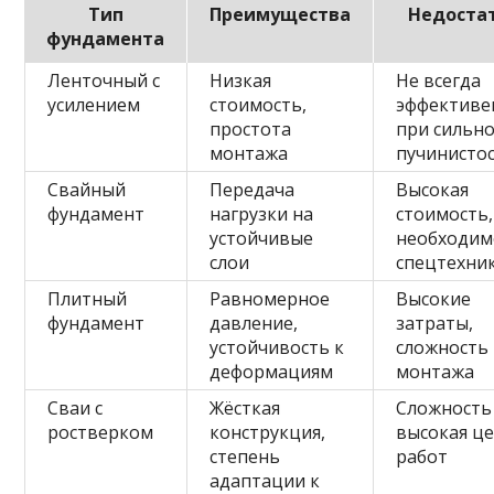
Тип
Преимущества
Недоста
фундамента
Ленточный с
Низкая
Не всегда
усилением
стоимость,
эффективе
простота
при сильн
монтажа
пучинисто
Свайный
Передача
Высокая
фундамент
нагрузки на
стоимость,
устойчивые
необходим
слои
спецтехни
Плитный
Равномерное
Высокие
фундамент
давление,
затраты,
устойчивость к
сложность
деформациям
монтажа
Сваи с
Жёсткая
Сложность
ростверком
конструкция,
высокая ц
степень
работ
адаптации к