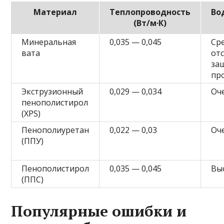
Материал
Теплопроводность
Во
(Вт/м·К)
Минеральная
0,035 — 0,045
Ср
вата
от
за
пр
Экструзионный
0,029 — 0,034
Оч
пенополистирол
(XPS)
Пенополиуретан
0,022 — 0,03
Оч
(ППУ)
Пенополистирол
0,035 — 0,045
Вы
(ППС)
Популярные ошибки и