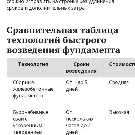
сложно исправить на стройке без удлинения
сроков и дополнительных затрат.
Сравнительная таблица
технологий быстрого
возведения фундамента
Технология
Сроки
Стоимост
возведения
Сборные
От 1 до 5
Средняя
железобетонные
дней
фундаменты
Буронабивные
От
Высокая
сваи с
нескольких
ускоренным
часов до 2
твердением
дней