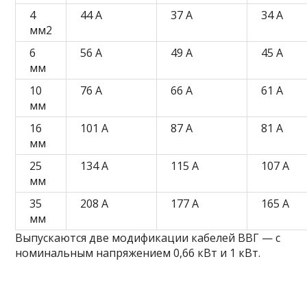
4
44 А
37 А
34 А
мм2
6
56 А
49 А
45 А
мм
10
76 А
66 А
61 А
мм
16
101 А
87 А
81 А
мм
25
134 А
115 А
107 А
мм
35
208 А
177 А
165 А
мм
Выпускаются две модификации кабелей ВВГ — с
номинальным напряжением 0,66 кВт и 1 кВт.