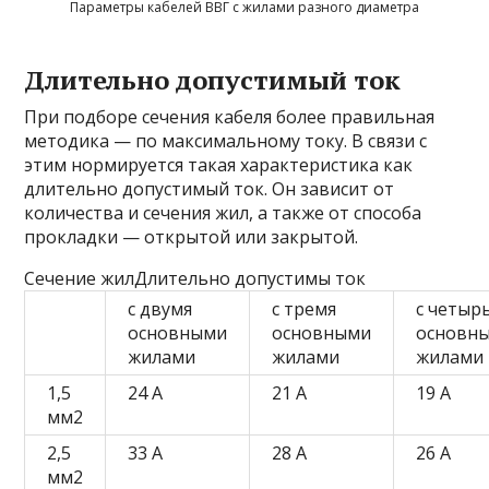
Параметры кабелей ВВГ с жилами разного диаметра
Длительно допустимый ток
При подборе сечения кабеля более правильная
методика — по максимальному току. В связи с
этим нормируется такая характеристика как
длительно допустимый ток. Он зависит от
количества и сечения жил, а также от способа
прокладки — открытой или закрытой.
Сечение жилДлительно допустимы ток
с двумя
с тремя
с четыр
основными
основными
основн
жилами
жилами
жилами
1,5
24 А
21 А
19 А
мм2
2,5
33 А
28 А
26 А
мм2