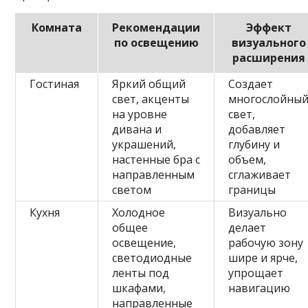
Комната
Рекомендации
Эффект
по освещению
визуального
расширения
Гостиная
Яркий общий
Создает
свет, акценты
многослойны
на уровне
свет,
дивана и
добавляет
украшений,
глубину и
настенные бра с
объем,
направленным
сглаживает
светом
границы
Кухня
Холодное
Визуально
общее
делает
освещение,
рабочую зону
светодиодные
шире и ярче,
ленты под
упрощает
шкафами,
навигацию
направленные