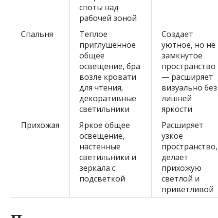
споты над
рабочей зоной
Спальня
Теплое
Создает
приглушенное
уютное, но не
общее
замкнутое
освещение, бра
пространство
возле кровати
— расширяет
для чтения,
визуально без
декоративные
лишней
светильники
яркости
Прихожая
Яркое общее
Расширяет
освещение,
узкое
настенные
пространство,
светильники и
делает
зеркала с
прихожую
подсветкой
светлой и
приветливой