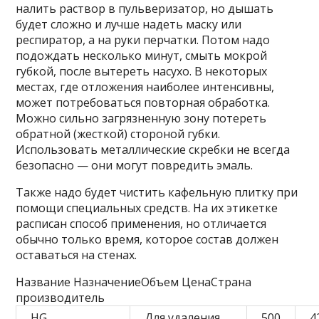
налить раствор в пульверизатор, но дышать
будет сложно и лучше надеть маску или
респиратор, а на руки перчатки. Потом надо
подождать несколько минут, смыть мокрой
губкой, после вытереть насухо. В некоторых
местах, где отложения наиболее интенсивны,
может потребоваться повторная обработка.
Можно сильно загрязненную зону потереть
обратной (жесткой) стороной губки.
Использовать металлические скребки не всегда
безопасно — они могут повредить эмаль.
Также надо будет чистить кафельную плитку при
помощи специальных средств. На их этикетке
расписан способ применения, но отличается
обычно только время, которое состав должен
оставаться на стенах.
Название НазначениеОбъем ЦенаСтрана
производитель
HG
Для удаления
500
4