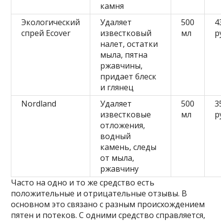
камня
Экологический
Удаляет
500
4
спрей Ecover
известковый
мл
р
налет, остатки
мыла, пятна
ржавчины,
придает блеск
и глянец
Nordland
Удаляет
500
3
известковые
мл
р
отложения,
водный
камень, следы
от мыла,
ржавчину
Часто на одно и то же средство есть
положительные и отрицательные отзывы. В
основном это связано с разным происхождением
пятен и потеков. С одними средство справляется,