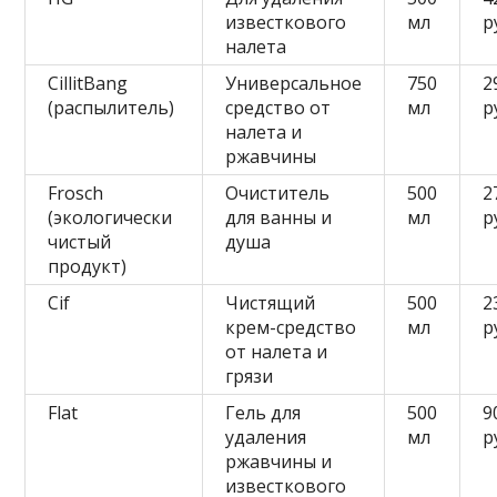
известкового
мл
р
налета
CillitBang
Универсальное
750
2
(распылитель)
средство от
мл
р
налета и
ржавчины
Frosch
Очиститель
500
2
(экологически
для ванны и
мл
р
чистый
душа
продукт)
Cif
Чистящий
500
2
крем-средство
мл
р
от налета и
грязи
Flat
Гель для
500
9
удаления
мл
р
ржавчины и
известкового