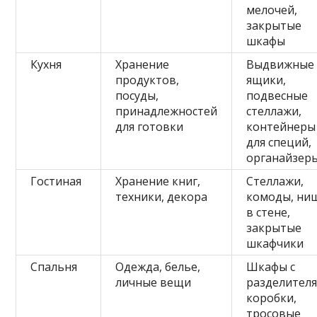
мелочей,
закрытые
шкафы
Кухня
Хранение
Выдвижные
продуктов,
ящики,
посуды,
подвесные
принадлежностей
стеллажи,
для готовки
контейнеры
для специй,
органайзер
Гостиная
Хранение книг,
Стеллажи,
техники, декора
комоды, ни
в стене,
закрытые
шкафчики
Спальня
Одежда, белье,
Шкафы с
личные вещи
разделителя
коробки,
тросовые