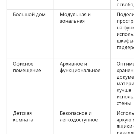
освобо
Большой дом
Модульная и
Подел
зональная
простр
на фун
исполь
шкафы-
гардер
Офисное
Архивное и
Оптим
помещение
функциональное
хранен
докуме
матери
лучше
исполь
стены
Детская
Безопасное и
Исполь
комната
легкодоступное
яркую 
ящики 
раздел