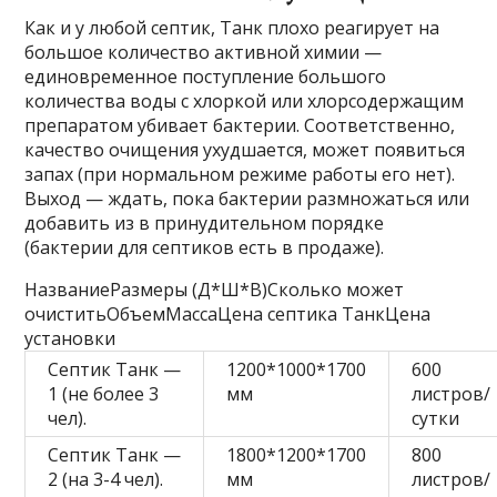
Как и у любой септик, Танк плохо реагирует на
большое количество активной химии —
единовременное поступление большого
количества воды с хлоркой или хлорсодержащим
препаратом убивает бактерии. Соответственно,
качество очищения ухудшается, может появиться
запах (при нормальном режиме работы его нет).
Выход — ждать, пока бактерии размножаться или
добавить из в принудительном порядке
(бактерии для септиков есть в продаже).
НазваниеРазмеры (Д*Ш*В)Сколько может
очиститьОбъемМассаЦена септика ТанкЦена
установки
Септик Танк —
1200*1000*1700
600
1 (не более 3
мм
листров/
чел).
сутки
Септик Танк —
1800*1200*1700
800
2 (на 3-4 чел).
мм
листров/