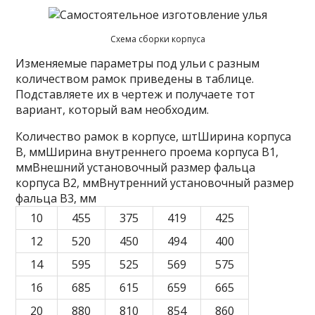
Схема сборки корпуса
Изменяемые параметры под ульи с разным
количеством рамок приведены в таблице.
Подставляете их в чертеж и получаете тот
вариант, который вам необходим.
Количество рамок в корпусе, штШирина корпуса
B, ммШирина внутреннего проема корпуса B1,
ммВнешний установочный размер фальца
корпуса B2, ммВнутренний установочный размер
фальца B3, мм
10
455
375
419
425
12
520
450
494
400
14
595
525
569
575
16
685
615
659
665
20
880
810
854
860