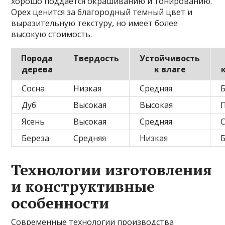
хорошо поддается окрашиванию и тонированию.
Орех ценится за благородный темный цвет и
выразительную текстуру, но имеет более
высокую стоимость.
Порода
Твердость
Устойчивость
дерева
к влаге
Сосна
Низкая
Средняя
Дуб
Высокая
Высокая
Ясень
Высокая
Средняя
Береза
Средняя
Низкая
Технологии изготовления
и конструктивные
особенности
Современные технологии производства