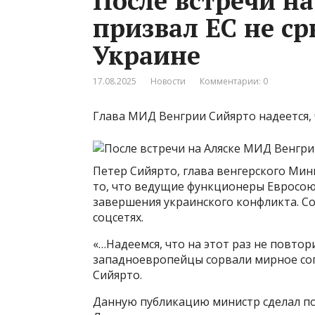
После встречи н
призвал ЕС не с
Украине
17.08.2025
Новости
Комментарии: 0
Глава МИД Венгрии Сийярто надеется, 
Петер Сийярто, глава венгерского Мин
то, что ведущие функционеры Евросою
завершения украинского конфликта. С
соцсетях.
«…Надеемся, что на этот раз не повтори
западноевропейцы сорвали мирное сог
Сийярто.
Данную публикацию министр сделал по