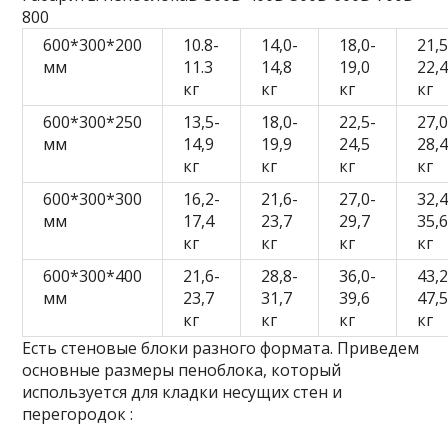
800
600*300*200
10.8-
14,0-
18,0-
21,5
мм
11.3
14,8
19,0
22,
кг
кг
кг
кг
600*300*250
13,5-
18,0-
22,5-
27,0
мм
14,9
19,9
24,5
28,
кг
кг
кг
кг
600*300*300
16,2-
21,6-
27,0-
32,4
мм
17,4
23,7
29,7
35,
кг
кг
кг
кг
600*300*400
21,6-
28,8-
36,0-
43,2
мм
23,7
31,7
39,6
47,
кг
кг
кг
кг
Есть стеновые блоки разного формата. Приведем
основные размеры пеноблока, который
используется для кладки несущих стен и
перегородок :