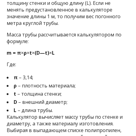
толщину стенки и общую длину (L). Если не
менять предустановленное в калькуляторе
значение длины 1 м, то получим вес погонного
метра круглой трубы.
Масса трубы рассчитывается калькулятором по
формуле:
m
= π
×
ρ
×
t
×
(
D
—
t
)
×
L
Где:
π
– 3,14;
ρ
– плотность материала;
t
– толщина стенки;
D
– внешний диаметр;
L
– длина трубы.
Калькулятор вычисляет массу трубы по стенке и
диаметру, а также материалу изготовления.
Выбирая в выпадающем списке полипропилен,