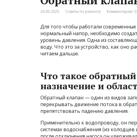
Обратный клапа
26.05.2025
Советы по ремонту
Комментарии: 0
Для того чтобы работали современные
нормальный напор, необходимо создат
уровень давления. Одна из составляющ
воду. Что это за устройство, как оно р
читаем дальше.
Что такое обратный 
назначение и облас
Обратный клапан — один из видов запо
перекрывать движение потока в обрат
препятствовать падению давления.
Применительно к водопроводу, он пер
системах водоснабжения (из колодцев и
после отключения насоса он удерживал