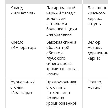
Комод
Лакированный
Лак, шпон
«Геометрия»
чёрный фасад с
красного
золотыми
дерева,
вставками,
латунь
большие ящики
для хранения
Кресло
Высокая спинка
Велюр,
«Император»
с бархатной
металл,
обивкой
деревянн
глубокого
каркас
синего цвета,
хромированные
ножки
Журнальный
Прямоугольная
Стекло,
столик
стеклянная
металл
«Авангард»
столешница,
ножки из
хромированной