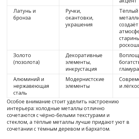
акцент
Латунь и
Ручки,
Тёплый
бронза
окантовки,
металли
украшения
создаёт
атмосф
старины
роскош
Золото
Декоративные
Воплощ
(позолота)
элементы,
богатст
инкрустация
гламур
Алюминий и
Модернистские
Соврем
нержавеющая
элементы
и лёгко
сталь
Особое внимание стоит уделить настроению
интерьера: холодные металлы отлично
сочетаются с чёрно-белыми текстурами и
стеклом, а тёплые металлы лучше придают уют в
сочетании с тёмным деревом и бархатом.