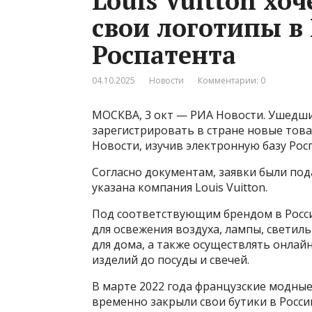
Louis Vuitton хо
свои логотипы в 
Роспатента
04.10.2025
Новости
Комментарии: 0
МОСКВА, 3 окт — РИА Новости. Ушедший
зарегистрировать в стране новые това
Новости, изучив электронную базу Рос
Согласно документам, заявки были подан
указана компания Louis Vuitton.
Под соответствующим брендом в Росс
для освежения воздуха, лампы, светил
для дома, а также осуществлять онла
изделий до посуды и свечей.
В марте 2022 года французские модные 
временно закрыли свои бутики в Росси