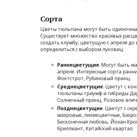
Сорта
Цветы тюльпана могут быть одиночны
Существует множество красивых расцв
создать клумбу, цветущую с апреля до
определиться с выбором луковиц:
Раннецветущие
. Могут быть м
апреле. Интересные сорта ранни
Фоктстрот, Рубиновый принц.
Среднецветущие
. Цветут с ко
тюльпаны триумф и гибриды Дарв
Солнечный принц, Розовое впеч
Позднецветущие
. Цветут с се
махровые, лилиецветные, бахро
Бесконечная любовь, Йохан Кро
бриллиант, Китайский квартал.