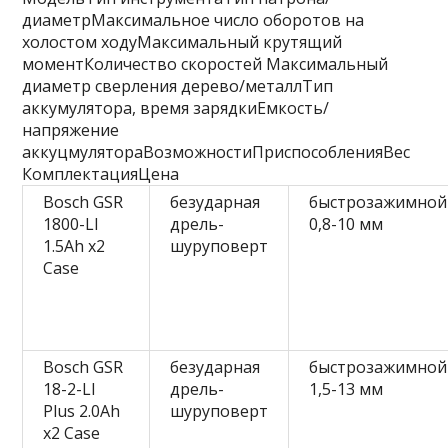
диаметрМаксимальное число оборотов на
холостом ходуМаксимальный крутящий
моментКоличество скоростей Максимальный
диаметр сверления дерево/металлТип
аккумулятора, время зарядкиЕмкость/
напряжение
аккуцмулятораВозможностиПриспособленияВес
КомплектацияЦена
Bosch GSR
безударная
быстрозажимной
1800-LI
дрель-
0,8-10 мм
1.5Ah x2
шуруповерт
Case
Bosch GSR
безударная
быстрозажимной
18-2-LI
дрель-
1,5-13 мм
Plus 2.0Ah
шуруповерт
x2 Case