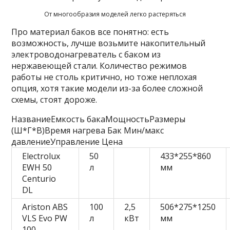
От многообразия моделей легко растеряться
Про материал баков все понятно: есть
возможность, лучше возьмите накопительный
электроводонагреватель с баком из
нержавеющей стали. Количество режимов
работы не столь критично, но тоже неплохая
опция, хотя такие модели из-за более сложной
схемы, стоят дороже.
НазваниеЕмкость бакаМощностьРазмеры
(Ш*Г*В)Время нагрева Бак Мин/макс
давлениеУправление Цена
Electrolux
50
433*255*860
EWH 50
л
мм
Centurio
DL
Ariston ABS
100
2,5
506*275*1250
VLS Evo PW
л
кВт
мм
100