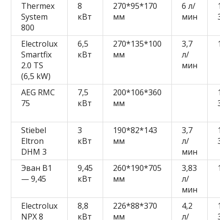
Thermex
8
270*95*170
6 л/
System
кВт
мм
мин
800
Electrolux
6,5
270*135*100
3,7
Smartfix
кВт
мм
л/
2.0 TS
мин
(6,5 kW)
AEG RMC
7,5
200*106*360
75
кВт
мм
Stiebel
3
190*82*143
3,7
Eltron
кВт
мм
л/
DHM 3
мин
Эван B1
9,45
260*190*705
3,83
— 9,45
кВт
мм
л/
мин
Electrolux
8,8
226*88*370
4,2
NPX 8
кВт
мм
л/