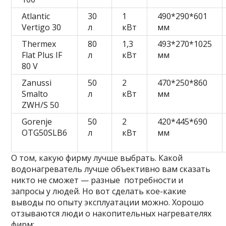
Atlantic
30
1
490*290*601
Vertigo 30
л
кВт
мм
Thermex
80
1,3
493*270*1025
Flat Plus IF
л
кВт
мм
80 V
Zanussi
50
2
470*250*860
Smalto
л
кВт
мм
ZWH/S 50
Gorenje
50
2
420*445*690
OTG50SLB6
л
кВт
мм
О том, какую фирму лучше выбрать. Какой
водонагреватель лучше объективно вам сказать
никто не сможет — разные потребности и
запросы у людей. Но вот сделать кое-какие
выводы по опыту эксплуатации можно. Хорошо
отзываются люди о накопительных нагревателях
фирм: