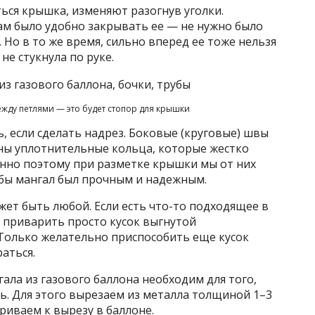
ться крышка, изменяют разогнув уголки.
ам было удобно закрывать ее — не нужно было
. Но в то же время, сильно вперед ее тоже нельзя
не стукнула по руке.
ежду петлями — это будет стопор для крышки
, если сделать надрез. Боковые (круговые) швы
ены уплотнительные кольца, которые жестко
нно поэтому при разметке крышки мы от них
обы мангал был прочным и надежным.
ет быть любой. Если есть что-то подходящее в
 приварить просто кусок выгнутой
Только желательно приспособить еще кусок
аться.
ла из газового баллона необходим для того,
ь. Для этого вырезаем из металла толщиной 1–3
риваем к вырезу в баллоне.