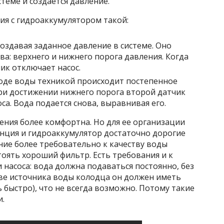
стеме и создается давление.
я с гидроаккумулятором такой:
создавая заданное давление в системе. Оно
ва: верхнего и нижнего порога давления. Когда
чик отключает насос.
оде воды техникой происходит постепенное
При достижении нижнего порога второй датчик
са. Вода подается снова, выравнивая его.
ения более комфортна. Но для ее организации
танция и гидроаккумулятор достаточно дорогие
ание более требовательно к качеству воды
тоять хороший фильтр. Есть требования и к
 насоса: вода должна подаваться постоянно, без
тве источника воды колодца он должен иметь
 быстро), что не всегда возможно. Потому такие
и.