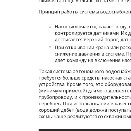
сжимая газ еще больше, из-за чего в си
Принцип работы системы водоснабжени
Насос включается, качает воду, 
контролируется датчиками. Их д
достигается верхний порог, дат
При открывании крана или расх
снижение давления в системе. 
дает команду на включение насо
Такая система автономного водоснабж
требуется больше средств: насосная с
устройства. Кроме того, это оборудов
(минимум примесей) для чего должен с
трубопроводу, и к производительности
перебоев. При использовании в качес
хороший дебет (вода должна поступать
схемы чаще реализуются со скважинам