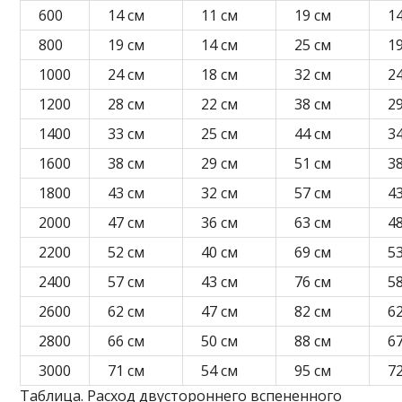
600
14 см
11 см
19 см
1
800
19 см
14 см
25 см
1
1000
24 см
18 см
32 см
2
1200
28 см
22 см
38 см
2
1400
33 см
25 см
44 см
3
1600
38 см
29 см
51 см
3
1800
43 см
32 см
57 см
4
2000
47 см
36 см
63 см
4
2200
52 см
40 см
69 см
5
2400
57 см
43 см
76 см
5
2600
62 см
47 см
82 см
6
2800
66 см
50 см
88 см
6
3000
71 см
54 см
95 см
7
Таблица. Расход двустороннего вспененного