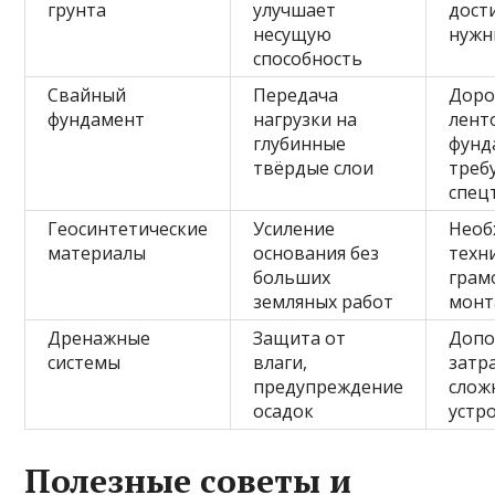
грунта
улучшает
дост
несущую
нужн
способность
Свайный
Передача
Дор
фундамент
нагрузки на
лент
глубинные
фунд
твёрдые слои
треб
спец
Геосинтетические
Усиление
Необ
материалы
основания без
техн
больших
грам
земляных работ
монт
Дренажные
Защита от
Допо
системы
влаги,
затр
предупреждение
слож
осадок
устр
Полезные советы и