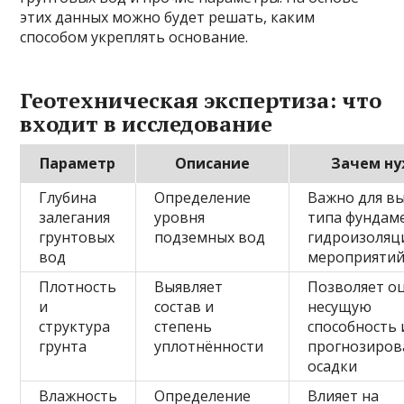
этих данных можно будет решать, каким
способом укреплять основание.
Геотехническая экспертиза: что
входит в исследование
Параметр
Описание
Зачем н
Глубина
Определение
Важно для в
залегания
уровня
типа фундам
грунтовых
подземных вод
гидроизоляц
вод
мероприяти
Плотность
Выявляет
Позволяет о
и
состав и
несущую
структура
степень
способность 
грунта
уплотнённости
прогнозиров
осадки
Влажность
Определение
Влияет на