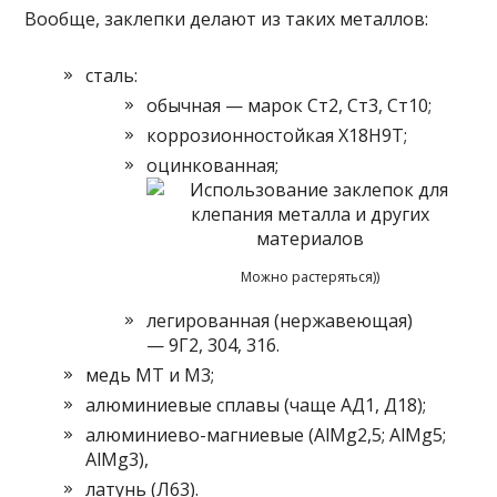
Вообще, заклепки делают из таких металлов:
сталь:
обычная — марок Ст2, Ст3, Ст10;
коррозионностойкая Х18Н9Т;
оцинкованная;
Можно растеряться))
легированная (нержавеющая)
— 9Г2, 304, 316.
медь МТ и М3;
алюминиевые сплавы (чаще АД1, Д18);
алюминиево-магниевые (AlMg2,5; AlMg5;
AlMg3),
латунь (Л63).