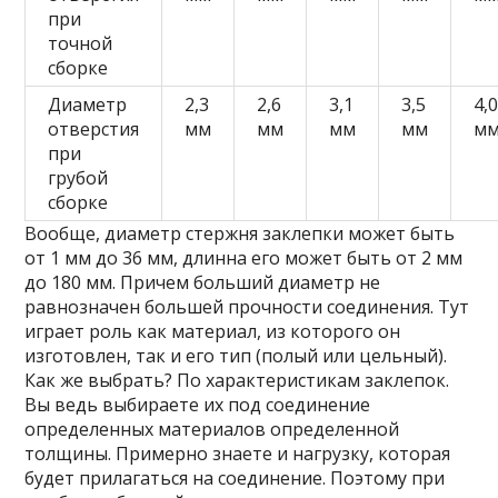
при
точной
сборке
Диаметр
2,3
2,6
3,1
3,5
4,
отверстия
мм
мм
мм
мм
м
при
грубой
сборке
Вообще, диаметр стержня заклепки может быть
от 1 мм до 36 мм, длинна его может быть от 2 мм
до 180 мм. Причем больший диаметр не
равнозначен большей прочности соединения. Тут
играет роль как материал, из которого он
изготовлен, так и его тип (полый или цельный).
Как же выбрать? По характеристикам заклепок.
Вы ведь выбираете их под соединение
определенных материалов определенной
толщины. Примерно знаете и нагрузку, которая
будет прилагаться на соединение. Поэтому при