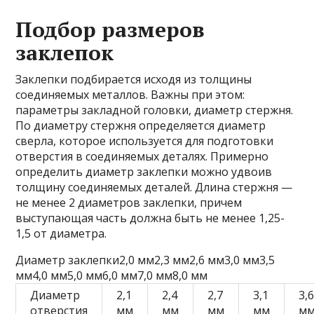
Подбор размеров
заклепок
Заклепки подбирается исходя из толщины
соединяемых металлов. Важны при этом:
параметры закладной головки, диаметр стержня.
По диаметру стержня определяется диаметр
сверла, которое используется для подготовки
отверстия в соединяемых деталях. Примерно
определить диаметр заклепки можно удвоив
толщину соединяемых деталей. Длина стержня —
не менее 2 диаметров заклепки, причем
выступающая часть должна быть не менее 1,25-
1,5 от диаметра.
Диаметр заклепки2,0 мм2,3 мм2,6 мм3,0 мм3,5
мм4,0 мм5,0 мм6,0 мм7,0 мм8,0 мм
Диаметр
2,1
2,4
2,7
3,1
3,
отверстия
мм
мм
мм
мм
м