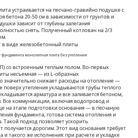
лита устраивается на песчано-гравийно подушке с
я бетона 20-50 см в зависимости от грунтов и
душки зависит от глубины залегания
олностью снять. Полученный котлован на 2/3
ем.
т фундамента монолитная плита без утепления
П) со встроенным теплым полом. Во-первых
литы несъемная — из L-образных
о значительно снижает расходы на отопление —
е поверх утепления укладываются трубы теплого
 укладывается арматура и все заливается бетоном,
м. Все коммуникации, включая водопровод и
е на этапе подготовки основания — в песчаную
вления фундамента, готова система отопления и
 Такой подход позволяет ускорить
т получается дорогим. Этот вид основания требует
 и такого же исполнения: при расчете и укладке