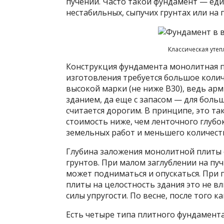
пучении. Часто такой фундамент — ед
нестабильных, сыпучих грунтах или на 
Классическая уте
Конструкция фундамента монолитная пл
изготовления требуется большое коли
высокой марки (не ниже B30), ведь ар
зданием, да еще с запасом — для боль
считается дорогим. В принципе, это так
стоимость ниже, чем ленточного глубо
земельных работ и меньшего количеств
Глубина заложения монолитной плиты о
грунтов. При малом заглублении на пу
может подниматься и опускаться. При
плиты на целостность здания это не вл
силы упругости. По весне, после того ка
Есть четыре типа плитного фундамента