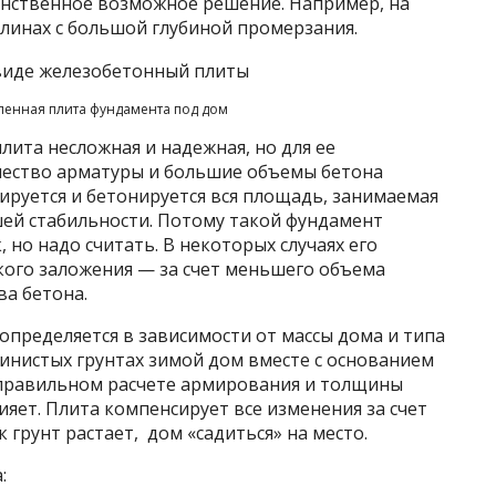
инственное возможное решение. Например, на
глинах с большой глубиной промерзания.
пленная плита фундамента под дом
ита несложная и надежная, но для ее
чество арматуры и большие объемы бетона
мируется и бетонируется вся площадь, занимаемая
шей стабильности. Потому такой фундамент
, но надо считать. В некоторых случаях его
кого заложения — за счет меньшего объема
а бетона.
пределяется в зависимости от массы дома и типа
чинистых грунтах зимой дом вместе с основанием
 правильном расчете армирования и толщины
ияет. Плита компенсирует все изменения за счет
к грунт растает, дом «садиться» на место.
: