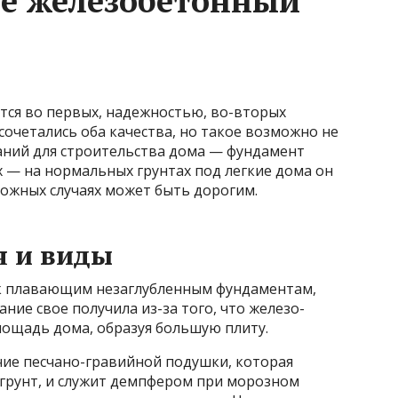
де железобетонный
ся во первых, надежностью, во-вторых
сочетались оба качества, но такое возможно не
ваний для строительства дома — фундамент
х — на нормальных грунтах под легкие дома он
ложных случаях может быть дорогим.
я и виды
 к плавающим незаглубленным фундаментам,
ние свое получила из-за того, что железо-
лощадь дома, образуя большую плиту.
чие песчано-гравийной подушки, которая
 грунт, и служит демпфером при морозном