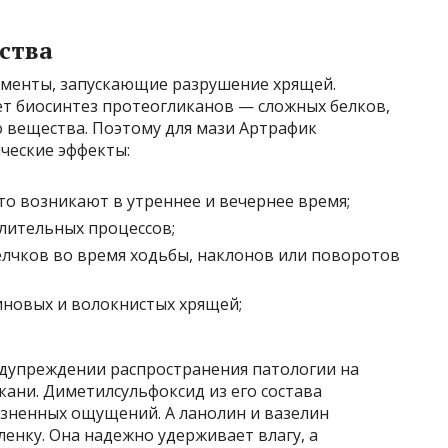
ства
рменты, запускающие разрушение хрящей.
т биосинтез протеогликанов — сложных белков,
 вещества. Поэтому для мази Артрафик
ческие эффекты:
то возникают в утреннее и вечернее время;
лительных процессов;
лчков во время ходьбы, наклонов или поворотов
иновых и волокнистых хрящей;
едупреждении распространения патологии на
кани. Диметилсульфоксид из его состава
езненных ощущений. А ланолин и вазелин
енку. Она надежно удерживает влагу, а