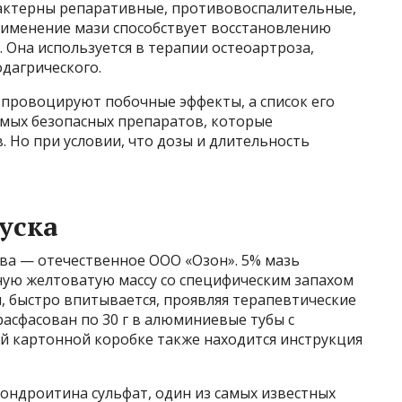
арактерны репаративные, противовоспалительные,
применение мази способствует восстановлению
 Она используется в терапии остеоартроза,
одагрического.
провоцируют побочные эффекты, а список его
амых безопасных препаратов, которые
. Но при условии, что дозы и длительность
уска
ва — отечественное ООО «Озон». 5% мазь
ную желтоватую массу со специфическим запахом
, быстро впитывается, проявляя терапевтические
расфасован по 30 г в алюминиевые тубы с
 картонной коробке также находится инструкция
ндроитина сульфат, один из самых известных