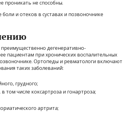
е проникать не способны.
 боли и отеков в суставах и позвоночнике
нению
и преимущественно дегенеративно-
 ее пациентам при хронических воспалительных
 позвоночнике. Ортопеды и ревматологи включают
ования таких заболеваний:
ного, грудного;
в том числе коксартроза и гонартроза;
сориатического артрита;